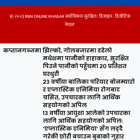
© २०२३ RBN ONLINE KHABAR सर्वाधिकार सुरक्षित। डिजाइन :
डिजीटिक
नेपाल
कप्तानगञ्जमा झिल्को, गोलबजारमा डढेलो
मधेशमा पानीको हाहाकार, सुरक्षित
पिउने पानीको पहुँचमा २० प्रतिशत
घरधुरी
२३ वर्षीया बालिका परियार बोनम्यारो
र एप्लास्टिक एनिमिया रोगबाट
ग्रसित, उपचारका लागि आर्थिक
सहयोगको अपिल
१३ वर्षीया आयुशा आलेको उपचारका
लागि आर्थिक सहयोगको अपिल:
‘एप्लास्टिक एनिमिया’ सँग लड्दै
गरेकी छोरी बचाउन बुबाको गुहार