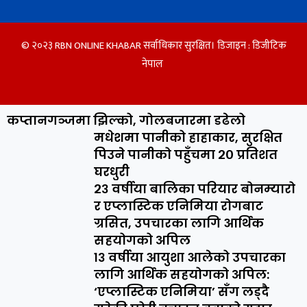
© २०२३ RBN ONLINE KHABAR सर्वाधिकार सुरक्षित। डिजाइन :
डिजीटिक
नेपाल
कप्तानगञ्जमा झिल्को, गोलबजारमा डढेलो
मधेशमा पानीको हाहाकार, सुरक्षित
पिउने पानीको पहुँचमा २० प्रतिशत
घरधुरी
२३ वर्षीया बालिका परियार बोनम्यारो
र एप्लास्टिक एनिमिया रोगबाट
ग्रसित, उपचारका लागि आर्थिक
सहयोगको अपिल
१३ वर्षीया आयुशा आलेको उपचारका
लागि आर्थिक सहयोगको अपिल:
‘एप्लास्टिक एनिमिया’ सँग लड्दै