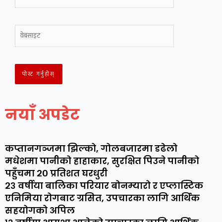
नयाँ अपडेट
कप्तानगञ्जमा झिल्को, गोलबजारमा डढेलो
मधेशमा पानीको हाहाकार, सुरक्षित पिउने पानीको
पहुँचमा २० प्रतिशत घरधुरी
२३ वर्षीया बालिका परियार बोनम्यारो र एप्लास्टिक
एनिमिया रोगबाट ग्रसित, उपचारका लागि आर्थिक
सहयोगको अपिल