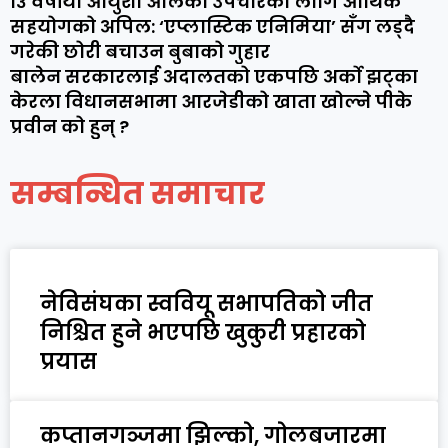
१३ वर्षीया आयुशा आलेको उपचारका लागि आर्थिक
सहयोगको अपिल: ‘एप्लास्टिक एनिमिया’ सँग लड्दै
गरेकी छोरी बचाउन बुबाको गुहार
बालेन सरकारलाई अदालतको एकपछि अर्को झट्का
केरला विधानसभामा आरजेडीको खाता खोल्ने पीके
प्रवीन को हुन् ?
सम्बन्धित समाचार
नेविसंघका स्ववियू सभापतिको जीत
निश्चित हुने भएपछि खुकुरी प्रहारको
प्रयास
कप्तानगञ्जमा झिल्को, गोलबजारमा