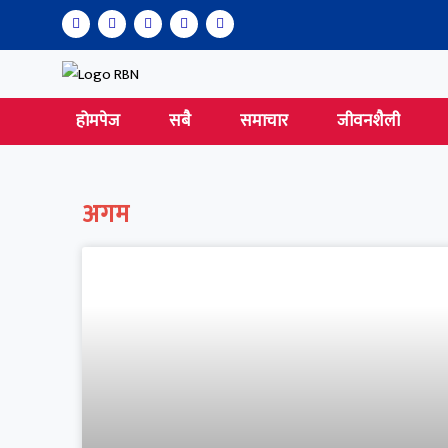
होमपेज
सबै
समाचार
जीवनशैली
अगम