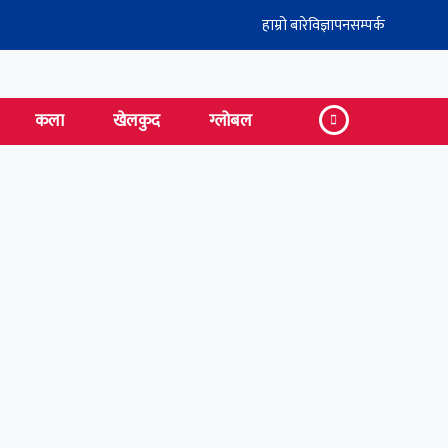
हाम्रो बारे
विज्ञापन
सम्पर्क
कला
खेलकुद
ग्लोबल