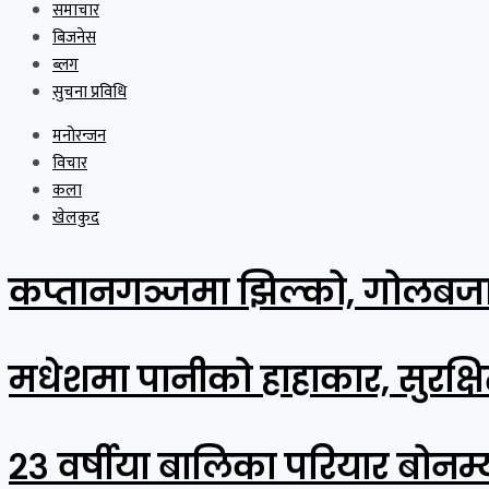
समाचार
बिजनेस
ब्लग
सुचना प्रविधि
मनोरन्जन
विचार
कला
खेलकुद
कप्तानगञ्जमा झिल्को, गोलबजा
मधेशमा पानीको हाहाकार, सुरक्षि
२३ वर्षीया बालिका परियार बोनम