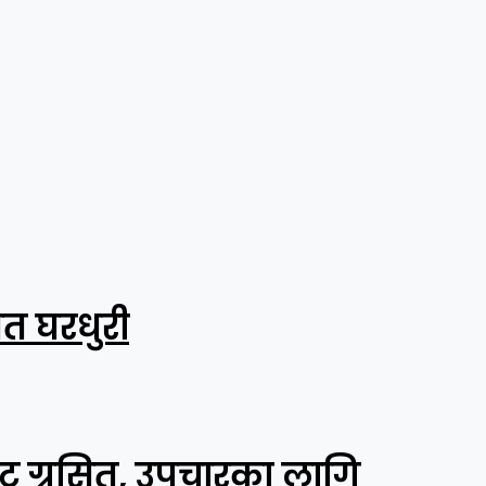
शत घरधुरी
ाट ग्रसित, उपचारका लागि