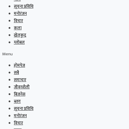
सूचना प्रविधि
मनोरंजन
विचार
कला
खेलकुद
ग्लोबल
Menu
होमपेज
सबै
समाचार
जीवनशैली
बिजनेस
ब्लग
सूचना प्रविधि
मनोरंजन
विचार