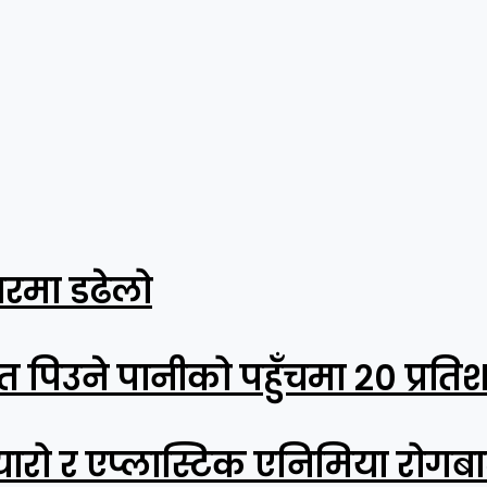
रमा डढेलो
त पिउने पानीको पहुँचमा २० प्रति
्यारो र एप्लास्टिक एनिमिया रोगब