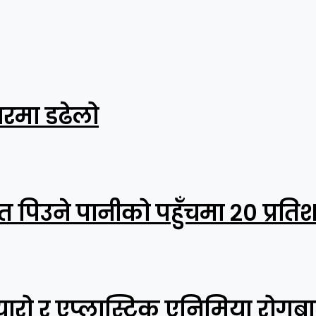
रमा डढेलो
त पिउने पानीको पहुँचमा २० प्रति
्यारो र एप्लास्टिक एनिमिया रोगब