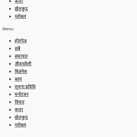
कला
खेलकुद
ग्लोबल
Menu
होमपेज
सबै
समाचार
जीवनशैली
बिजनेस
ब्लग
सूचना प्रविधि
मनोरंजन
विचार
कला
खेलकुद
ग्लोबल