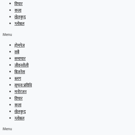
विचार
कला
खेलकुद
ग्लोबल
Menu
होमपेज
सबै
समाचार
जीवनशैली
बिजनेस
ब्लग
सूचना प्रविधि
मनोरंजन
विचार
कला
खेलकुद
ग्लोबल
Menu