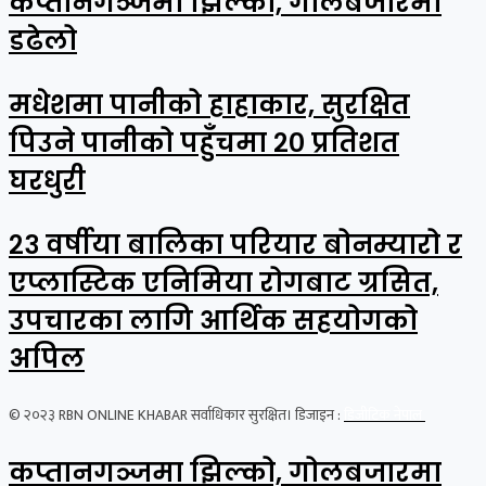
कप्तानगञ्जमा झिल्को, गोलबजारमा
डढेलो
मधेशमा पानीको हाहाकार, सुरक्षित
पिउने पानीको पहुँचमा २० प्रतिशत
घरधुरी
२३ वर्षीया बालिका परियार बोनम्यारो र
एप्लास्टिक एनिमिया रोगबाट ग्रसित,
उपचारका लागि आर्थिक सहयोगको
अपिल
© २०२३ RBN ONLINE KHABAR सर्वाधिकार सुरक्षित। डिजाइन :
डिजीटिक नेपाल
कप्तानगञ्जमा झिल्को, गोलबजारमा