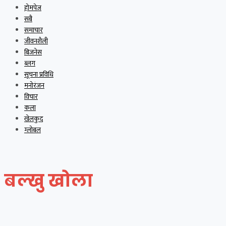
होमपेज
सबै
समाचार
जीवनशैली
बिजनेस
ब्लग
सूचना प्रविधि
मनोरंजन
विचार
कला
खेलकुद
ग्लोबल
बल्खु खोला