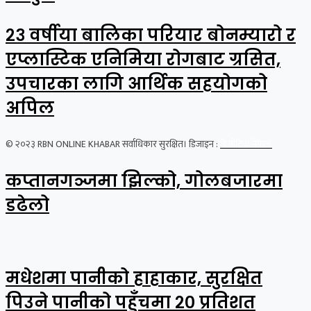
२३ वर्षीया बालिका परियार बोनम्यारो र
एप्लास्टिक एनिमिया रोगबाट ग्रसित,
उपचारका लागि आर्थिक सहयोगको
अपिल
© २०२३ RBN ONLINE KHABAR सर्वाधिकार सुरक्षित। डिजाइन :
डिजीटिक नेपाल
कप्तानगञ्जमा झिल्को, गोलबजारमा
डढेलो
मधेशमा पानीको हाहाकार, सुरक्षित
पिउने पानीको पहुँचमा २० प्रतिशत