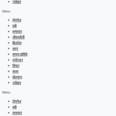
ग्लोबल
Menu
होमपेज
सबै
समाचार
जीवनशैली
बिजनेस
ब्लग
सूचना प्रविधि
मनोरंजन
विचार
कला
खेलकुद
ग्लोबल
Menu
होमपेज
सबै
समाचार