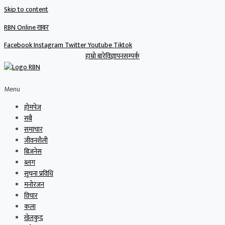
Skip to content
RBN Online खबर
Facebook
Instagram
Twitter
Youtube
Tiktok
हाम्रो बारे
विज्ञापन
सम्पर्क
Menu
होमपेज
सबै
समाचार
जीवनशैली
बिजनेस
ब्लग
सूचना प्रविधि
मनोरंजन
विचार
कला
खेलकुद