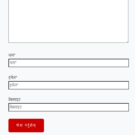
नाम*
इमेल*
वेबसाइट