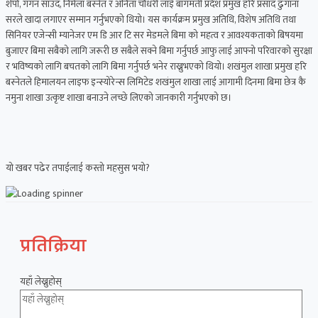
शेर्पा, गगन साउद, निर्मला बस्नेत र अनिता चाैधरी लाई बागमती प्रदेश प्रमुख हरि प्रसाद ढुंगाना
सरले‌ खादा लगाएर सम्मान गर्नुभएको थियो।‌ यस‌ कार्यक्रम प्रमुख अतिथि, विशेष अतिथि तथा
सिनियर एजेन्सी म्यानेजर एम डि आर टि सर मेडमले बिमा को महत्व र आवश्यकताको बिषयमा
बुजाएर बिमा सबैको लागि जरूरी छ सबैले सक्ने बिमा गर्नुपर्छ आफु लाई आफ्नो परिवारको सुरक्षा
र भविष्यको लागि बचतको लागि बिमा गर्नुपर्छ भनेर राख्नुभएको थियो। शखंमुल शाखा प्रमुख हरि
बस्नेतले हिमालयन लाइफ इन्स्योरेन्स लिमिटेड शखंमुल शाखा लाई आगामी दिनमा बिमा छेत्र कै
नमुना शाखा उत्कृष्ट शाखा बनाउने लच्छे लिएको जानकारी गर्नुभएको छ।
यो खबर पढेर तपाईलाई कस्तो महसुस भयो?
प्रतिक्रिया
यहाँ लेख्नुहोस्