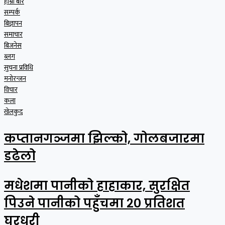
हाम्रो बारे
सम्पर्क
बिज्ञापन
समाचार
बिजनेस
ब्लग
सुचना प्रविधि
मनोरन्जन
विचार
कला
खेलकुद
कप्तानगञ्जमा झिल्को, गोलबजारमा
डढेलो
मधेशमा पानीको हाहाकार, सुरक्षित
पिउने पानीको पहुँचमा २० प्रतिशत
घरधुरी