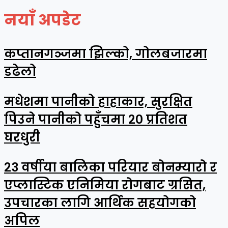
नयाँ अपडेट
कप्तानगञ्जमा झिल्को, गोलबजारमा
डढेलो
मधेशमा पानीको हाहाकार, सुरक्षित
पिउने पानीको पहुँचमा २० प्रतिशत
घरधुरी
२३ वर्षीया बालिका परियार बोनम्यारो र
एप्लास्टिक एनिमिया रोगबाट ग्रसित,
उपचारका लागि आर्थिक सहयोगको
अपिल