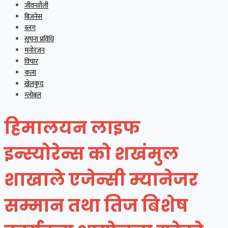
जीवनशैली
बिजनेस
ब्लग
सूचना प्रविधि
मनोरंजन
विचार
कला
खेलकुद
ग्लोबल
हिमालयन लाइफ
इन्स्योरेन्स को शखंमुल
शाखाले एजेन्सी म्यानेजर
सम्मान तथा तिज बिशेष