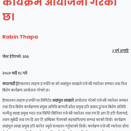
कार्यक्रम आयोजना गरेको
छ।
Rabin Thapa
३ वर्ष अगाडि
पोस्ट हेरिएको:
306
२०८० भदौ १८ गते
काठमाडौं |
हिमालयन लाइफ इन्स्योरेन्स को शखंमुल शाखाले एजेन्सी म्यानेजर सम्मान तथा तिज
बिशेष कार्यक्रम आयोजना गरेको छ।
हिमालयन लाइफ इन्स्योरेन्स लिमिटेड
शखंमुल शाखाले
आयोजना गरेको एजेन्सी म्यानेजर सम्मान
तथा तिज बिशेष कार्यक्रममा प्रमुख अतिथि बाग्मती प्रदेश प्रमुख हरि प्रसाद ढुंगाना बिशेष अतिथि‌
मनमैजु शाखा प्रमुख मदन राज घिमिरे सिनियर एजेन्सी म्यानेजर तथा एम डि आर टि हरि चैलागाई,
श्याम सुबेदी तथा एम डि आर टि अम्बिका गैतमको सहभागितामा‌ सम्पन्न भएको थियो। कार्यक्रम
शखंमुल शाखा प्रमुख हरि बस्नेत ज्यूले सन्चालन गर्नुभएको थियो। कार्यक्रम एजेन्सी म्यानेजर डोमा