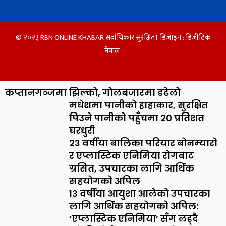
© २०२३ RBN ONLINE KHABAR सर्वाधिकार सुरक्षित। डिजाइन :
डिजीटिक
नेपाल
कप्तानगञ्जमा झिल्को, गोलबजारमा डढेलो
मधेशमा पानीको हाहाकार, सुरक्षित
पिउने पानीको पहुँचमा २० प्रतिशत
घरधुरी
२३ वर्षीया बालिका परियार बोनम्यारो
र एप्लास्टिक एनिमिया रोगबाट
ग्रसित, उपचारका लागि आर्थिक
सहयोगको अपिल
१३ वर्षीया आयुशा आलेको उपचारका
लागि आर्थिक सहयोगको अपिल:
‘एप्लास्टिक एनिमिया’ सँग लड्दै