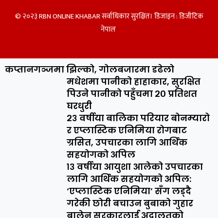
© २०२३ RBN ONLINE KHABAR सर्वाधिकार सुरक्षित। डिजाइन :
डिजीटिक
नेपाल
कप्तानगञ्जमा झिल्को, गोलबजारमा डढेलो
मधेशमा पानीको हाहाकार, सुरक्षित
पिउने पानीको पहुँचमा २० प्रतिशत
घरधुरी
२३ वर्षीया बालिका परियार बोनम्यारो
र एप्लास्टिक एनिमिया रोगबाट
ग्रसित, उपचारका लागि आर्थिक
सहयोगको अपिल
१३ वर्षीया आयुशा आलेको उपचारका
लागि आर्थिक सहयोगको अपिल:
‘एप्लास्टिक एनिमिया’ सँग लड्दै
गरेकी छोरी बचाउन बुबाको गुहार
बालेन सरकारलाई अदालतको