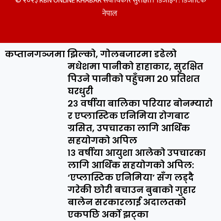
© २०२३ RBN ONLINE KHABAR सर्वाधिकार सुरक्षित। डिजाइन :
डिजीटिक
नेपाल
कप्तानगञ्जमा झिल्को, गोलबजारमा डढेलो
मधेशमा पानीको हाहाकार, सुरक्षित
पिउने पानीको पहुँचमा २० प्रतिशत
घरधुरी
२३ वर्षीया बालिका परियार बोनम्यारो
र एप्लास्टिक एनिमिया रोगबाट
ग्रसित, उपचारका लागि आर्थिक
सहयोगको अपिल
१३ वर्षीया आयुशा आलेको उपचारका
लागि आर्थिक सहयोगको अपिल:
‘एप्लास्टिक एनिमिया’ सँग लड्दै
गरेकी छोरी बचाउन बुबाको गुहार
बालेन सरकारलाई अदालतको
एकपछि अर्को झट्का