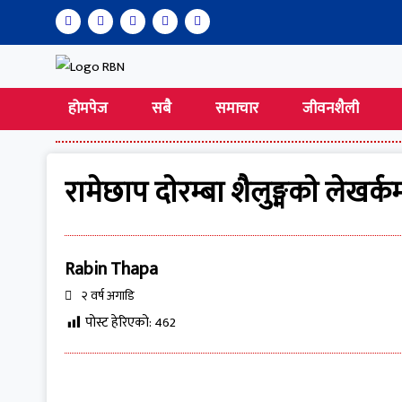
होमपेज
सबै
समाचार
जीवनशैली
रामेछाप दाेरम्बा शैलुङ्मकाे लेखर्कम
Rabin Thapa
२ वर्ष अगाडि
पोस्ट हेरिएको:
462