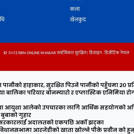
कला
िधि
खेलकुद
© २०२३ RBN ONLINE KHABAR सर्वाधिकार सुरक्षित। डिजाइन :
डिजीटिक नेपाल
पानीको हाहाकार, सुरक्षित पिउने पानीको पहुँचमा २० प्र
षीया बालिका परियार बोनम्यारो र एप्लास्टिक एनिमिया 
षीया आयुशा आलेको उपचारका लागि आर्थिक सहयोगको अपिल
बुबाको गुहार
 सरकारलाई अदालतको एकपछि अर्को झट्का
विधानसभामा आरजेडीको खाता खोल्ने पीके प्रवीन को हुन