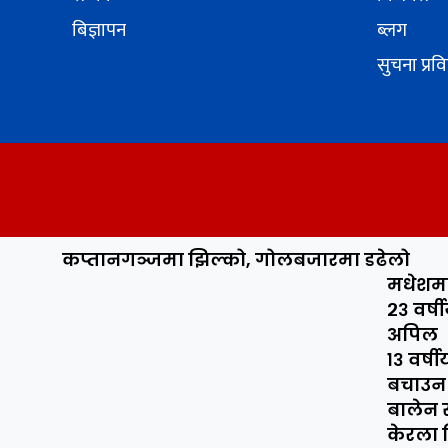
बिज्ञापन
ब्लग
सुचना प्रव
कप्तानगञ्जमा झिल्को, गोलबजारमा डढेलो
मधेशमा 
२३ वर्
अपिल
१३ वर्
बचाउन 
बालेन
केरला 