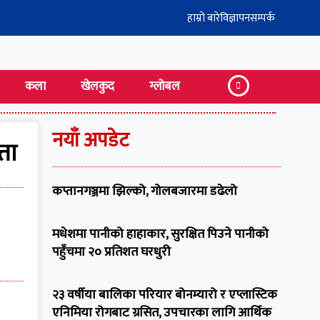
हाम्रो बारे
विज्ञापन
सम्पर्क
कला
खेलकुद
ग्लोबल
नयाँ अपडेट
्ता
कप्तानगञ्जमा झिल्को, गोलबजारमा डढेलो
मधेशमा पानीको हाहाकार, सुरक्षित पिउने पानीको
पहुँचमा २० प्रतिशत घरधुरी
२३ वर्षीया बालिका परियार बोनम्यारो र एप्लास्टिक
एनिमिया रोगबाट ग्रसित, उपचारका लागि आर्थिक