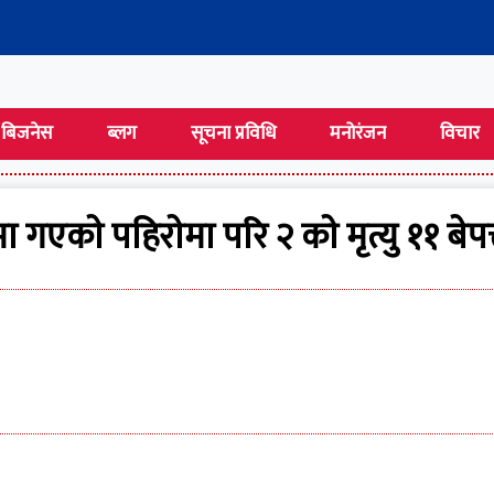
बिजनेस
ब्लग
सूचना प्रविधि
मनोरंजन
विचार
ा गएकाे पहिराेमा परि २ काे मृत्यु ११ बेपत