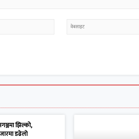
गञ्जमा झिल्को,
जारमा डढेलो