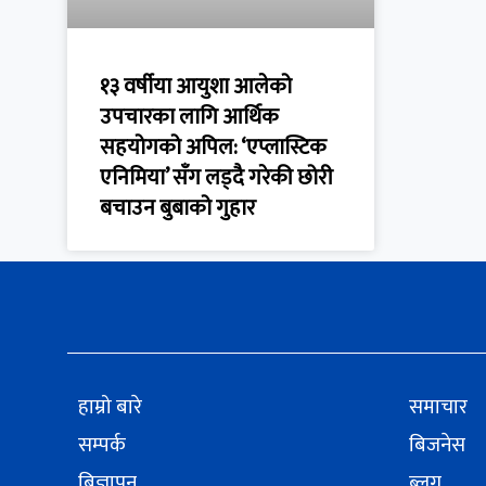
१३ वर्षीया आयुशा आलेको
उपचारका लागि आर्थिक
सहयोगको अपिल: ‘एप्लास्टिक
एनिमिया’ सँग लड्दै गरेकी छोरी
बचाउन बुबाको गुहार
हाम्रो बारे
समाचार
सम्पर्क
बिजनेस
बिज्ञापन
ब्लग