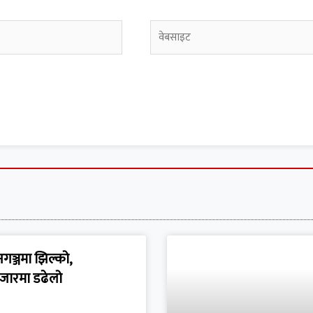
गञ्जमा झिल्को,
जारमा डढेलो