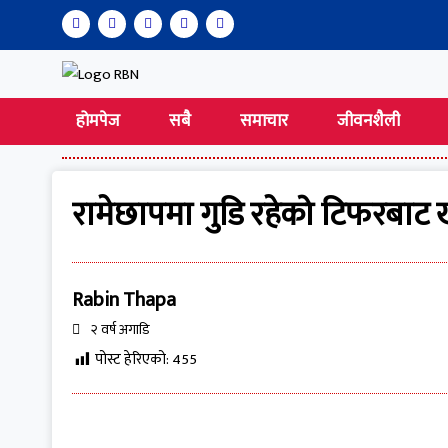
होमपेज
सबै
समाचार
जीवनशैली
रामेछापमा गुडि रहेको टिफरबाट 
Rabin Thapa
२ वर्ष अगाडि
पोस्ट हेरिएको:
455