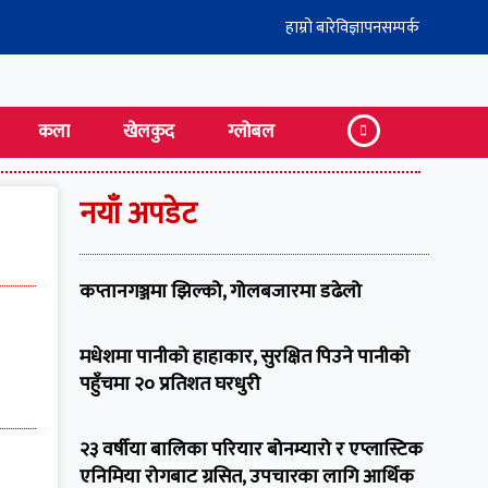
हाम्रो बारे
विज्ञापन
सम्पर्क
कला
खेलकुद
ग्लोबल
नयाँ अपडेट
कप्तानगञ्जमा झिल्को, गोलबजारमा डढेलो
मधेशमा पानीको हाहाकार, सुरक्षित पिउने पानीको
पहुँचमा २० प्रतिशत घरधुरी
२३ वर्षीया बालिका परियार बोनम्यारो र एप्लास्टिक
एनिमिया रोगबाट ग्रसित, उपचारका लागि आर्थिक