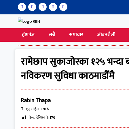
होमपेज
सबै
समाचार
जीवनशैली
रामेछाप सुकाजोरका १२५ भन्दा बढ
नविकरण सुविधा काठमाडौंमै
Rabin Thapa
१२ महिना अगाडि
पोस्ट हेरिएको:
179