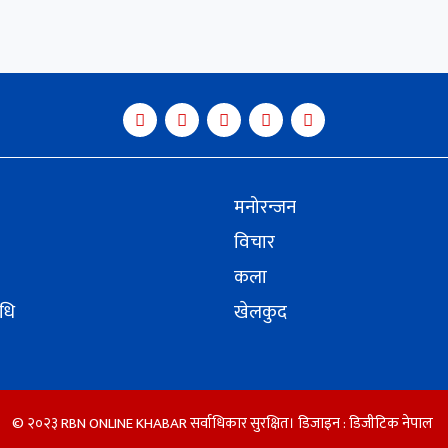
मनोरन्जन
विचार
कला
िधि
खेलकुद
© २०२३ RBN ONLINE KHABAR सर्वाधिकार सुरक्षित। डिजाइन :
डिजीटिक नेपाल