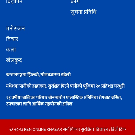
बिज्ञापन
ब्लग
सुचना प्रविधि
मनोरन्जन
विचार
कला
खेलकुद
कप्तानगञ्जमा झिल्को, गोलबजारमा डढेलो
मधेशमा पानीको हाहाकार, सुरक्षित पिउने पानीको पहुँचमा २० प्रतिशत घरधुरी
२३ वर्षीया बालिका परियार बोनम्यारो र एप्लास्टिक एनिमिया रोगबाट ग्रसित,
उपचारका लागि आर्थिक सहयोगको अपिल
© २०२३ RBN ONLINE KHABAR सर्वाधिकार सुरक्षित। डिजाइन :
डिजीटिक